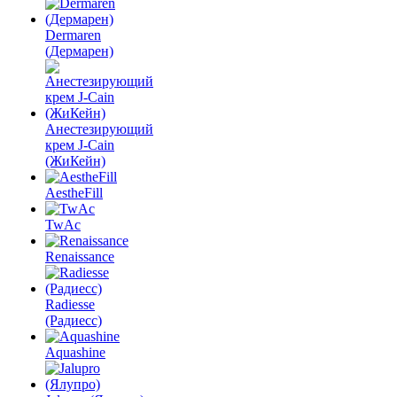
Dermaren
(Дермарен)
Анестезирующий
крем J-Cain
(ЖиКейн)
AestheFill
TwAc
Renaissance
Radiesse
(Радиесс)
Aquashine