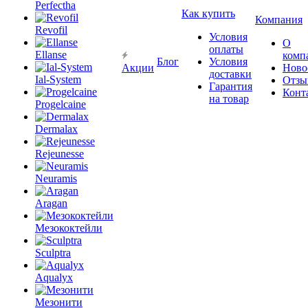
Perfectha
Как купить
Компания
Revofil
Условия
О
оплаты
Ellanse
комп
Блог
Условия
Акции
Ново
доставки
Ial-System
Отзы
Гарантия
Конт
на товар
Progelcaine
Dermalax
Rejeunesse
Neuramis
Aragan
Мезококтейли
Sculptra
Aqualyx
Мезонити