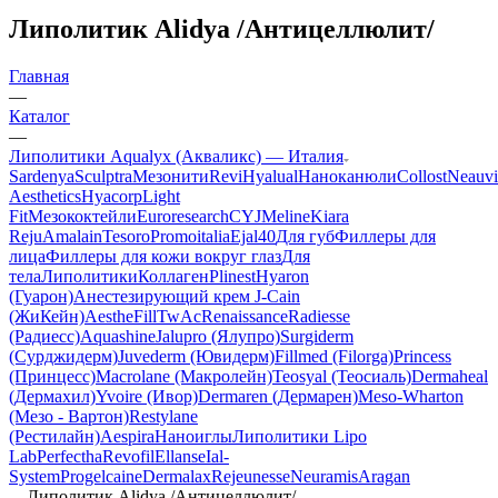
Липолитик Alidya /Антицеллюлит/
Главная
—
Каталог
—
Липолитики Aqualyx (Акваликс) — Италия
Sardenya
Sculptra
Мезонити
Revi
Hyalual
Наноканюли
Collost
Neauvi
Aesthetics
Hyacorp
Light
Fit
Мезококтейли
Euroresearch
CYJ
Meline
Kiara
Reju
Amalain
Tesoro
Promoitalia
Ejal40
Для губ
Филлеры для
лица
Филлеры для кожи вокруг глаз
Для
тела
Липолитики
Коллаген
Plinest
Hyaron
(Гуарон)
Анестезирующий крем J-Cain
(ЖиКейн)
AestheFill
TwAc
Renaissance
Radiesse
(Радиесс)
Aquashine
Jalupro (Ялупро)
Surgiderm
(Сурджидерм)
Juvederm (Ювидерм)
Fillmed (Filorga)
Princess
(Принцесс)
Macrolane (Макролейн)
Teosyal (Теосиаль)
Dermaheal
(Дермахил)
Yvoire (Ивор)
Dermaren (Дермарен)
Meso-Wharton
(Мезо - Вартон)
Restylane
(Рестилайн)
Aespira
Наноиглы
Липолитики Lipo
Lab
Perfectha
Revofil
Ellanse
Ial-
System
Progelcaine
Dermalax
Rejeunesse
Neuramis
Aragan
—
Липолитик Alidya /Антицеллюлит/