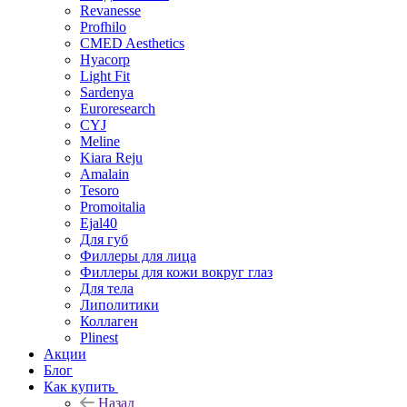
Revanesse
Profhilo
CMED Aesthetics
Hyacorp
Light Fit
Sardenya
Euroresearch
CYJ
Meline
Kiara Reju
Amalain
Tesoro
Promoitalia
Ejal40
Для губ
Филлеры для лица
Филлеры для кожи вокруг глаз
Для тела
Липолитики
Коллаген
Plinest
Акции
Блог
Как купить
Назад