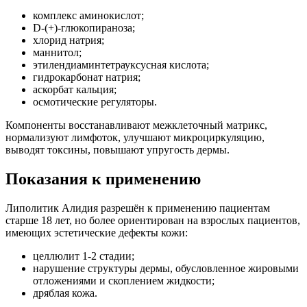
комплекс аминокислот;
D-(+)-глюкопираноза;
хлорид натрия;
маннитол;
этилендиаминтетрауксусная кислота;
гидрокарбонат натрия;
аскорбат кальция;
осмотические регуляторы.
Компоненты восстанавливают межклеточный матрикс,
нормализуют лимфоток, улучшают микроциркуляцию,
выводят токсины, повышают упругость дермы.
Показания к применению
Липолитик Алидия разрешён к применению пациентам
старше 18 лет, но более ориентирован на взрослых пациентов,
имеющих эстетические дефекты кожи:
целлюлит 1-2 стадии;
нарушение структуры дермы, обусловленное жировыми
отложениями и скоплением жидкости;
дряблая кожа.