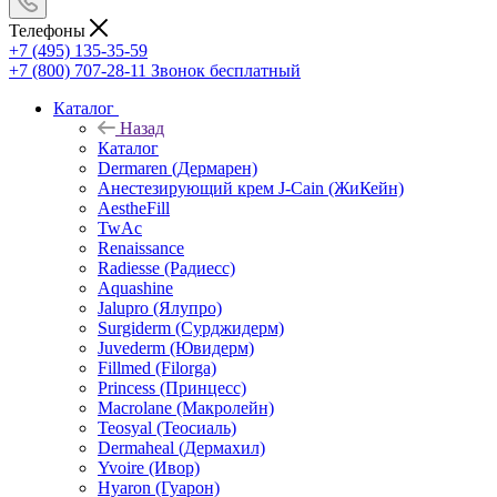
Телефоны
+7 (495) 135-35-59
+7 (800) 707-28-11
Звонок бесплатный
Каталог
Назад
Каталог
Dermaren (Дермарен)
Анестезирующий крем J-Cain (ЖиКейн)
AestheFill
TwAc
Renaissance
Radiesse (Радиесс)
Aquashine
Jalupro (Ялупро)
Surgiderm (Сурджидерм)
Juvederm (Ювидерм)
Fillmed (Filorga)
Princess (Принцесс)
Macrolane (Макролейн)
Teosyal (Теосиаль)
Dermaheal (Дермахил)
Yvoire (Ивор)
Hyaron (Гуарон)