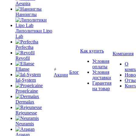
Aespira
Наноиглы
Липолитики Lipo
Lab
Perfectha
Как купить
Компания
Revofil
Условия
О
оплаты
Ellanse
комп
Блог
Условия
Акции
Ново
доставки
Ial-System
Отзы
Гарантия
Конт
на товар
Progelcaine
Dermalax
Rejeunesse
Neuramis
Aragan