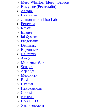
Meso-Wharton (Мезо - Вартон)
Restylane (Рестилайн)
Aespira
Наноиглы
Липолитики Lipo Lab
Perfectha
Revofil
Ellanse
Ial-System
Progelcaine
Dermalax
Rejeunesse
Neuramis
Aragan
Мезококтейли
Sculptra
Aqualyx
Мезонити
Revi
Hyalual
Наноканюли
Collost
Neauvia
HYAFILIA
Хладоэлемент