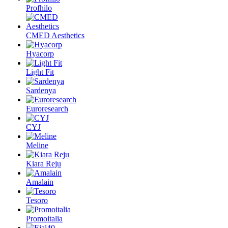
Profhilo
CMED Aesthetics
Hyacorp
Light Fit
Sardenya
Euroresearch
CYJ
Meline
Kiara Reju
Amalain
Tesoro
Promoitalia