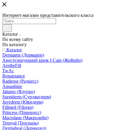
Интернет-магазин представительского класса
Каталог
По всему сайту
По каталогу
Каталог
Dermaren (Дермарен)
Анестезирующий крем J-Cain (ЖиКейн)
AestheFill
TwAc
Renaissance
Radiesse (Радиесс)
Aquashine
Jalupro (Ялупро)
Surgiderm (Сурджидерм)
Juvederm (Ювидерм)
Fillmed (Filorga)
Princess (Принцесс)
Macrolane (Макролейн)
Teosyal (Теосиаль)
Dermaheal (Дермахил)