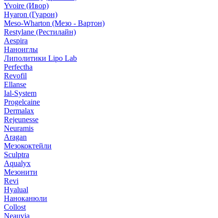
Yvoire (Ивор)
Hyaron (Гуарон)
Meso-Wharton (Мезо - Вартон)
Restylane (Рестилайн)
Aespira
Наноиглы
Липолитики Lipo Lab
Perfectha
Revofil
Ellanse
Ial-System
Progelcaine
Dermalax
Rejeunesse
Neuramis
Aragan
Мезококтейли
Sculptra
Aqualyx
Мезонити
Revi
Hyalual
Наноканюли
Collost
Neauvia