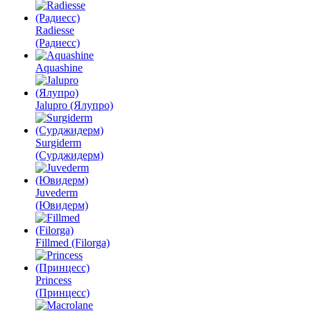
Radiesse
(Радиесс)
Aquashine
Jalupro (Ялупро)
Surgiderm
(Сурджидерм)
Juvederm
(Ювидерм)
Fillmed (Filorga)
Princess
(Принцесс)