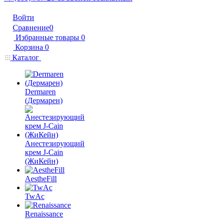
Войти
Сравнение
0
Избранные товары
0
Корзина
0
Каталог
Dermaren
(Дермарен)
Анестезирующий
крем J-Cain
(ЖиКейн)
AestheFill
TwAc
Renaissance