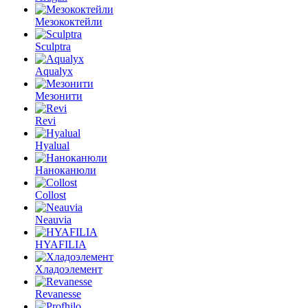
Мезококтейли
Sculptra
Aqualyx
Мезонити
Revi
Hyalual
Наноканюли
Collost
Neauvia
HYAFILIA
Хладоэлемент
Revanesse