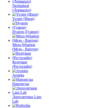
Dermaheal
(Дермахил)
Yvoire (Ивор)
Hyaron (Гуарон)
Meso-Wharton
(Мезо - Вартон)
Restylane
(Рестилайн)
Aespira
Наноиглы
Липолитики Lipo
Lab