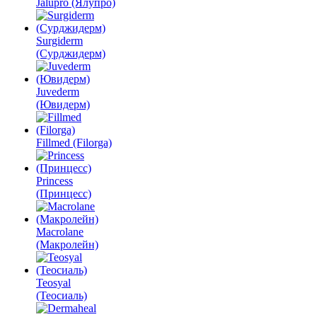
Jalupro (Ялупро)
Surgiderm
(Сурджидерм)
Juvederm
(Ювидерм)
Fillmed (Filorga)
Princess
(Принцесс)
Macrolane
(Макролейн)
Teosyal
(Теосиаль)