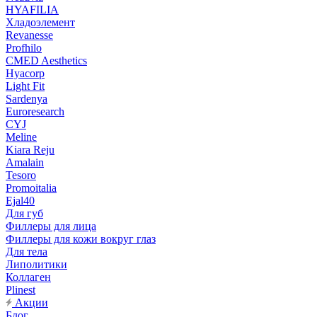
HYAFILIA
Хладоэлемент
Revanesse
Profhilo
CMED Aesthetics
Hyacorp
Light Fit
Sardenya
Euroresearch
CYJ
Meline
Kiara Reju
Amalain
Tesoro
Promoitalia
Ejal40
Для губ
Филлеры для лица
Филлеры для кожи вокруг глаз
Для тела
Липолитики
Коллаген
Plinest
Акции
Блог