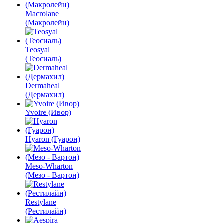
Macrolane
(Макролейн)
Teosyal
(Теосиаль)
Dermaheal
(Дермахил)
Yvoire (Ивор)
Hyaron (Гуарон)
Meso-Wharton
(Мезо - Вартон)
Restylane
(Рестилайн)