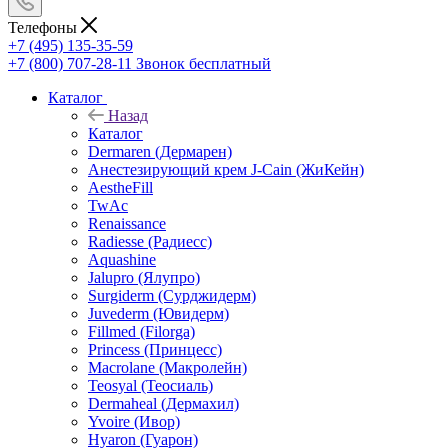
Телефоны
+7 (495) 135-35-59
+7 (800) 707-28-11
Звонок бесплатный
Каталог
Назад
Каталог
Dermaren (Дермарен)
Анестезирующий крем J-Cain (ЖиКейн)
AestheFill
TwAc
Renaissance
Radiesse (Радиесс)
Aquashine
Jalupro (Ялупро)
Surgiderm (Сурджидерм)
Juvederm (Ювидерм)
Fillmed (Filorga)
Princess (Принцесс)
Macrolane (Макролейн)
Teosyal (Теосиаль)
Dermaheal (Дермахил)
Yvoire (Ивор)
Hyaron (Гуарон)