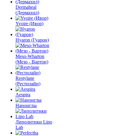
Dermaheal
(Дермахил)
Yvoire (Ивор)
Hyaron (Гуарон)
Meso-Wharton
(Мезо - Вартон)
Restylane
(Рестилайн)
Aespira
Наноиглы
Липолитики Lipo
Lab