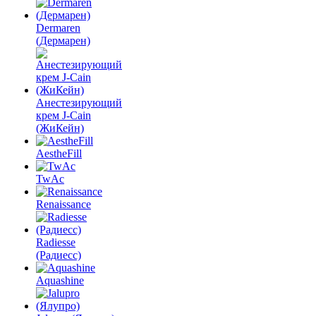
Dermaren
(Дермарен)
Анестезирующий
крем J-Cain
(ЖиКейн)
AestheFill
TwAc
Renaissance
Radiesse
(Радиесс)
Aquashine