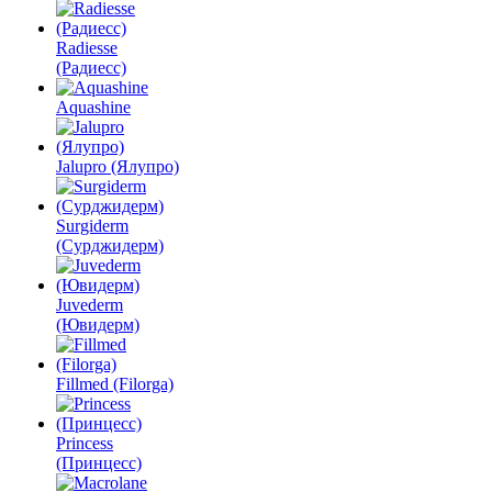
Radiesse
(Радиесс)
Aquashine
Jalupro (Ялупро)
Surgiderm
(Сурджидерм)
Juvederm
(Ювидерм)
Fillmed (Filorga)
Princess
(Принцесс)