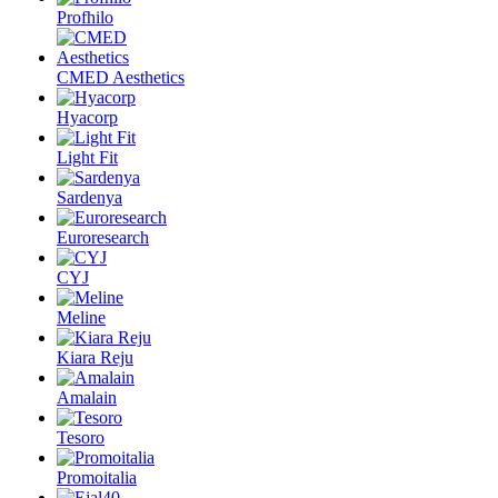
Profhilo
CMED Aesthetics
Hyacorp
Light Fit
Sardenya
Euroresearch
CYJ
Meline
Kiara Reju
Amalain
Tesoro
Promoitalia