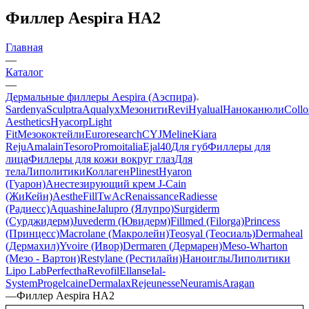
Филлер Aespira HA2
Главная
—
Каталог
—
Дермальные филлеры Aespira (Аэспира)
Sardenya
Sculptra
Aqualyx
Мезонити
Revi
Hyalual
Наноканюли
Collo
Aesthetics
Hyacorp
Light
Fit
Мезококтейли
Euroresearch
CYJ
Meline
Kiara
Reju
Amalain
Tesoro
Promoitalia
Ejal40
Для губ
Филлеры для
лица
Филлеры для кожи вокруг глаз
Для
тела
Липолитики
Коллаген
Plinest
Hyaron
(Гуарон)
Анестезирующий крем J-Cain
(ЖиКейн)
AestheFill
TwAc
Renaissance
Radiesse
(Радиесс)
Aquashine
Jalupro (Ялупро)
Surgiderm
(Сурджидерм)
Juvederm (Ювидерм)
Fillmed (Filorga)
Princess
(Принцесс)
Macrolane (Макролейн)
Teosyal (Теосиаль)
Dermaheal
(Дермахил)
Yvoire (Ивор)
Dermaren (Дермарен)
Meso-Wharton
(Мезо - Вартон)
Restylane (Рестилайн)
Наноиглы
Липолитики
Lipo Lab
Perfectha
Revofil
Ellanse
Ial-
System
Progelcaine
Dermalax
Rejeunesse
Neuramis
Aragan
—
Филлер Aespira HA2