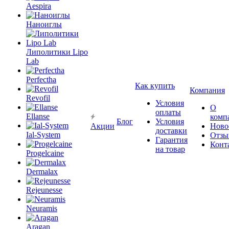
Aespira
Наноиглы
Липолитики Lipo
Lab
Perfectha
Как купить
Компания
Revofil
Условия
О
оплаты
Ellanse
комп
Блог
Условия
Акции
Ново
доставки
Ial-System
Отзы
Гарантия
Конт
на товар
Progelcaine
Dermalax
Rejeunesse
Neuramis
Aragan