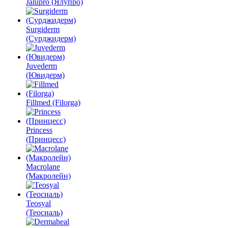
Jalupro (Ялупро)
Surgiderm
(Сурджидерм)
Juvederm
(Ювидерм)
Fillmed (Filorga)
Princess
(Принцесс)
Macrolane
(Макролейн)
Teosyal
(Теосиаль)