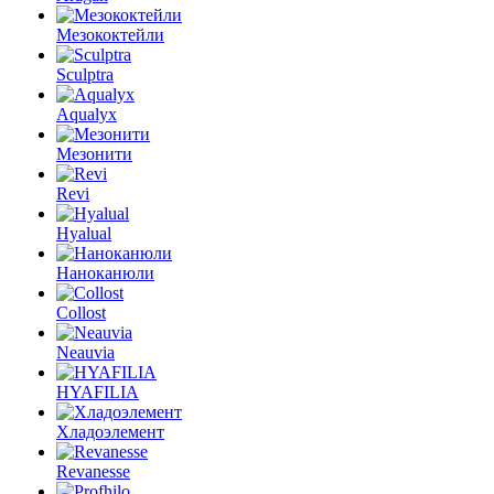
Мезококтейли
Sculptra
Aqualyx
Мезонити
Revi
Hyalual
Наноканюли
Collost
Neauvia
HYAFILIA
Хладоэлемент
Revanesse