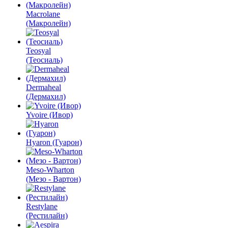
Macrolane
(Макролейн)
Teosyal
(Теосиаль)
Dermaheal
(Дермахил)
Yvoire (Ивор)
Hyaron (Гуарон)
Meso-Wharton
(Мезо - Вартон)
Restylane
(Рестилайн)