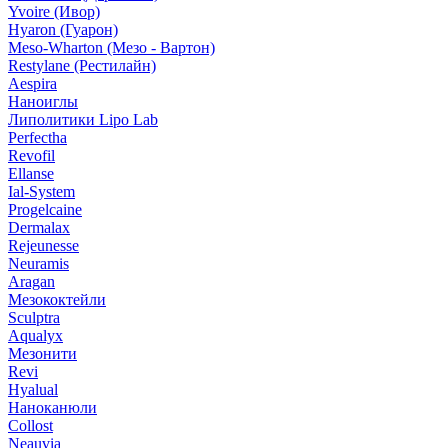
Yvoire (Ивор)
Hyaron (Гуарон)
Meso-Wharton (Мезо - Вартон)
Restylane (Рестилайн)
Aespira
Наноиглы
Липолитики Lipo Lab
Perfectha
Revofil
Ellanse
Ial-System
Progelcaine
Dermalax
Rejeunesse
Neuramis
Aragan
Мезококтейли
Sculptra
Aqualyx
Мезонити
Revi
Hyalual
Наноканюли
Collost
Neauvia