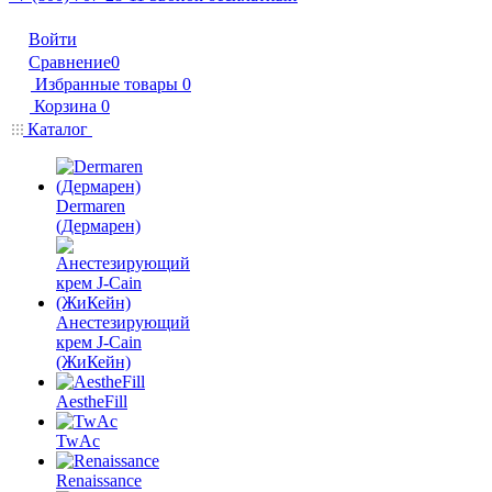
Войти
Сравнение
0
Избранные товары
0
Корзина
0
Каталог
Dermaren
(Дермарен)
Анестезирующий
крем J-Cain
(ЖиКейн)
AestheFill
TwAc
Renaissance