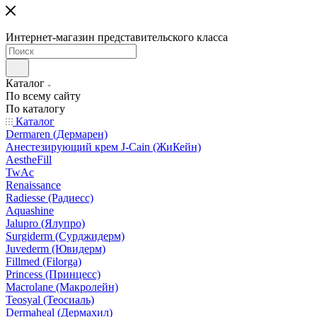
Интернет-магазин представительского класса
Каталог
По всему сайту
По каталогу
Каталог
Dermaren (Дермарен)
Анестезирующий крем J-Cain (ЖиКейн)
AestheFill
TwAc
Renaissance
Radiesse (Радиесс)
Aquashine
Jalupro (Ялупро)
Surgiderm (Сурджидерм)
Juvederm (Ювидерм)
Fillmed (Filorga)
Princess (Принцесс)
Macrolane (Макролейн)
Teosyal (Теосиаль)
Dermaheal (Дермахил)