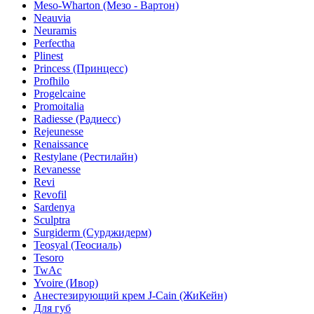
Meso-Wharton (Мезо - Вартон)
Neauvia
Neuramis
Perfectha
Plinest
Princess (Принцесс)
Profhilo
Progelcaine
Promoitalia
Radiesse (Радиесс)
Rejeunesse
Renaissance
Restylane (Рестилайн)
Revanesse
Revi
Revofil
Sardenya
Sculptra
Surgiderm (Сурджидерм)
Teosyal (Теосиаль)
Tesoro
TwAc
Yvoire (Ивор)
Анестезирующий крем J-Cain (ЖиКейн)
Для губ