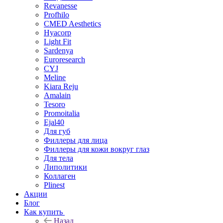
Revanesse
Profhilo
CMED Aesthetics
Hyacorp
Light Fit
Sardenya
Euroresearch
CYJ
Meline
Kiara Reju
Amalain
Tesoro
Promoitalia
Ejal40
Для губ
Филлеры для лица
Филлеры для кожи вокруг глаз
Для тела
Липолитики
Коллаген
Plinest
Акции
Блог
Как купить
Назад