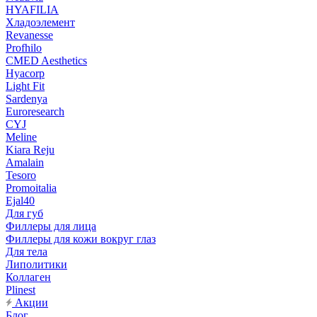
HYAFILIA
Хладоэлемент
Revanesse
Profhilo
CMED Aesthetics
Hyacorp
Light Fit
Sardenya
Euroresearch
CYJ
Meline
Kiara Reju
Amalain
Tesoro
Promoitalia
Ejal40
Для губ
Филлеры для лица
Филлеры для кожи вокруг глаз
Для тела
Липолитики
Коллаген
Plinest
Акции
Блог