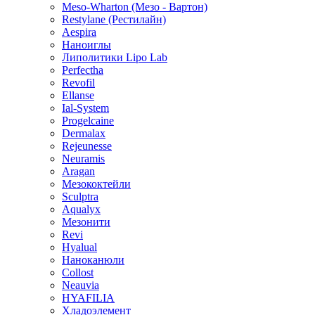
Meso-Wharton (Мезо - Вартон)
Restylane (Рестилайн)
Aespira
Наноиглы
Липолитики Lipo Lab
Perfectha
Revofil
Ellanse
Ial-System
Progelcaine
Dermalax
Rejeunesse
Neuramis
Aragan
Мезококтейли
Sculptra
Aqualyx
Мезонити
Revi
Hyalual
Наноканюли
Collost
Neauvia
HYAFILIA
Хладоэлемент