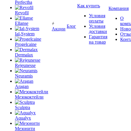
Perfectha
Как купить
Компания
Revofil
Условия
О
оплаты
Ellanse
комп
Блог
Условия
Акции
Ново
доставки
Ial-System
Отзы
Гарантия
Конт
на товар
Progelcaine
Dermalax
Rejeunesse
Neuramis
Aragan
Мезококтейли
Sculptra
Aqualyx
Мезонити