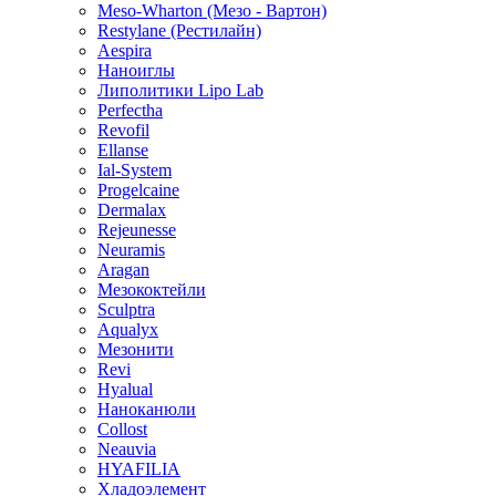
Meso-Wharton (Мезо - Вартон)
Restylane (Рестилайн)
Aespira
Наноиглы
Липолитики Lipo Lab
Perfectha
Revofil
Ellanse
Ial-System
Progelcaine
Dermalax
Rejeunesse
Neuramis
Aragan
Мезококтейли
Sculptra
Aqualyx
Мезонити
Revi
Hyalual
Наноканюли
Collost
Neauvia
HYAFILIA
Хладоэлемент