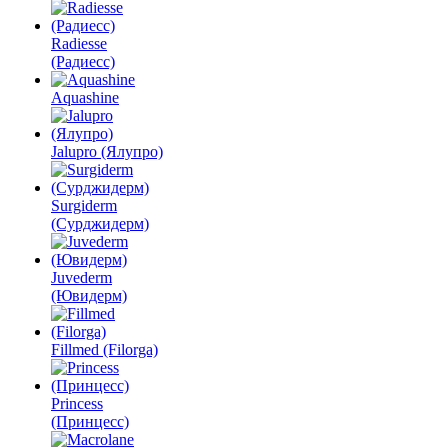
Radiesse
(Радиесс)
Aquashine
Jalupro (Ялупро)
Surgiderm
(Сурджидерм)
Juvederm
(Ювидерм)
Fillmed (Filorga)
Princess
(Принцесс)