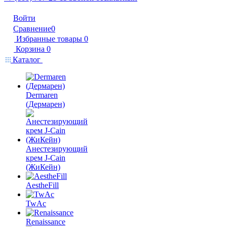
Войти
Сравнение
0
Избранные товары
0
Корзина
0
Каталог
Dermaren
(Дермарен)
Анестезирующий
крем J-Cain
(ЖиКейн)
AestheFill
TwAc
Renaissance