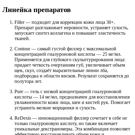
Линейка препаратов
Filler — подходит для коррекции кожи лица 30+.
Препарат разглаживает неровности, устраняет сухость,
запускает синтез коллагена и повышает эластичность
тканей.
Contour — самый густой филлер с максимальной
концентрацией гиалуроновой кислоты — 25 мг/мл.
Применяется для глубокого скульптурирования лица:
придает четкость очертаниям губ, увеличивает объем
щек, скул, создаёт выразительные линии лба,
подбородка и области висков. Результат сохраняется до
полутора лет.
Pure — гель с низкой концентрацией гиалуроновой
кислоты — 14 мг/мл, предназначен для восстановления
увлажненности кожи лица, шеи и кистей рук. Помогает
устранить мелкие морщинки и сухость.
ReDexis — инновационный филлер сочетает в себе не
только гиалуроновую кислоту, но также включает
уникальные декстраномеры. Эта комбинация позволяет
эффективно восстанавливать объем кожи и