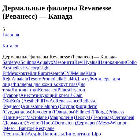
Дермальные филлеры Revanesse
(Реванесс) — Канада
5
Главная
—
Каталог
—
Дермальные филлеры Revanesse (Реванесс) — Канада
Sardenya
Sculptra
Aqualyx
Мезонити
Revi
Hyalual
Наноканюли
Collo
Aesthetics
Hyacorp
Light
Fit
Мезококтейли
Euroresearch
CYJ
Meline
Kiara
Reju
Amalain
Tesoro
Promoitalia
Ejal40
Для губ
Филлеры для
лица
Филлеры для кожи вокруг глаз
Для
тела
Липолитики
Коллаген
Plinest
Hyaron
(Гуарон)
Анестезирующий крем J-Cain
(ЖиКейн)
AestheFill
TwAc
Renaissance
Radiesse
(Радиесс)
Aquashine
Jalupro (Ялупро)
Surgiderm
(Сурджидерм)
Juvederm (Ювидерм)
Fillmed (Filorga)
Princess
(Принцесс)
Macrolane (Макролейн)
Teosyal (Теосиаль)
Dermaheal
(Дермахил)
Yvoire (Ивор)
Dermaren (Дермарен)
Meso-Wharton
(Мезо - Вартон)
Restylane
(Рестилайн)
Aespira
Наноиглы
Липолитики Lipo