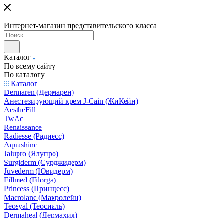
Интернет-магазин представительского класса
Каталог
По всему сайту
По каталогу
Каталог
Dermaren (Дермарен)
Анестезирующий крем J-Cain (ЖиКейн)
AestheFill
TwAc
Renaissance
Radiesse (Радиесс)
Aquashine
Jalupro (Ялупро)
Surgiderm (Сурджидерм)
Juvederm (Ювидерм)
Fillmed (Filorga)
Princess (Принцесс)
Macrolane (Макролейн)
Teosyal (Теосиаль)
Dermaheal (Дермахил)