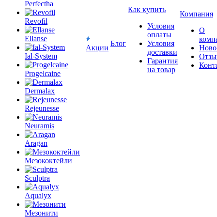
Perfectha
Как купить
Компания
Revofil
Условия
О
оплаты
Ellanse
комп
Блог
Условия
Акции
Ново
доставки
Ial-System
Отзы
Гарантия
Конт
на товар
Progelcaine
Dermalax
Rejeunesse
Neuramis
Aragan
Мезококтейли
Sculptra
Aqualyx
Мезонити