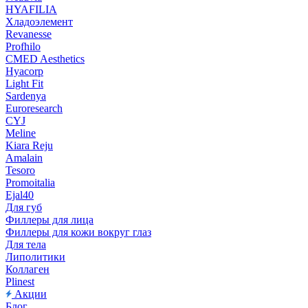
HYAFILIA
Хладоэлемент
Revanesse
Profhilo
CMED Aesthetics
Hyacorp
Light Fit
Sardenya
Euroresearch
CYJ
Meline
Kiara Reju
Amalain
Tesoro
Promoitalia
Ejal40
Для губ
Филлеры для лица
Филлеры для кожи вокруг глаз
Для тела
Липолитики
Коллаген
Plinest
Акции
Блог