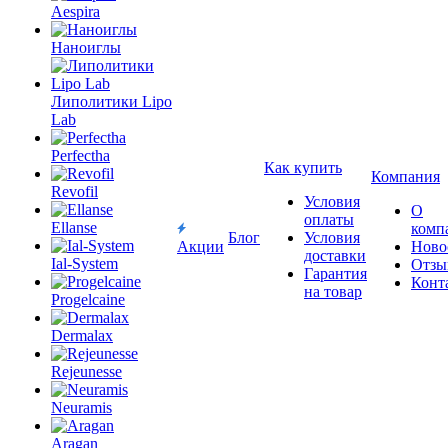
Aespira
Наноиглы
Липолитики Lipo
Lab
Perfectha
Как купить
Компания
Revofil
Условия
О
оплаты
Ellanse
комп
Блог
Условия
Акции
Ново
доставки
Ial-System
Отзы
Гарантия
Конт
на товар
Progelcaine
Dermalax
Rejeunesse
Neuramis
Aragan