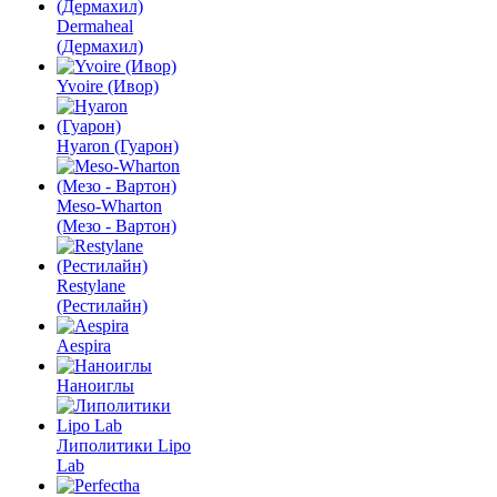
Dermaheal
(Дермахил)
Yvoire (Ивор)
Hyaron (Гуарон)
Meso-Wharton
(Мезо - Вартон)
Restylane
(Рестилайн)
Aespira
Наноиглы
Липолитики Lipo
Lab