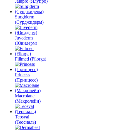
Jalupro (Ялупро)
Surgiderm
(Сурджидерм)
Juvederm
(Ювидерм)
Fillmed (Filorga)
Princess
(Принцесс)
Macrolane
(Макролейн)
Teosyal
(Теосиаль)