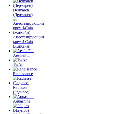
Dermaren
(Дермарен)
Анестезирующий
крем J-Cain
(ЖиКейн)
AestheFill
TwAc
Renaissance
Radiesse
(Радиесс)
Aquashine