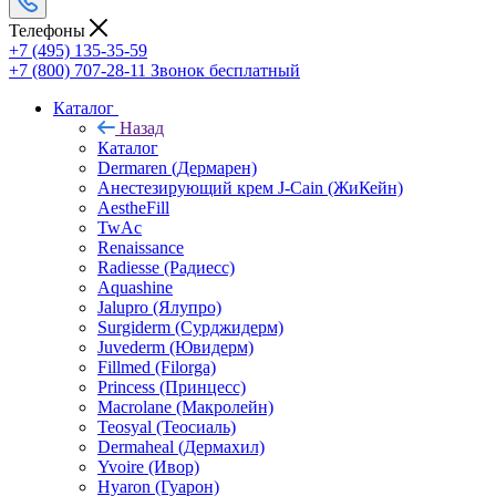
Телефоны
+7 (495) 135-35-59
+7 (800) 707-28-11
Звонок бесплатный
Каталог
Назад
Каталог
Dermaren (Дермарен)
Анестезирующий крем J-Cain (ЖиКейн)
AestheFill
TwAc
Renaissance
Radiesse (Радиесс)
Aquashine
Jalupro (Ялупро)
Surgiderm (Сурджидерм)
Juvederm (Ювидерм)
Fillmed (Filorga)
Princess (Принцесс)
Macrolane (Макролейн)
Teosyal (Теосиаль)
Dermaheal (Дермахил)
Yvoire (Ивор)
Hyaron (Гуарон)