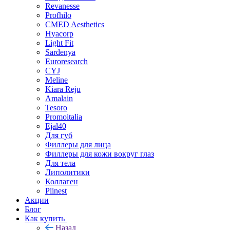
Revanesse
Profhilo
CMED Aesthetics
Hyacorp
Light Fit
Sardenya
Euroresearch
CYJ
Meline
Kiara Reju
Amalain
Tesoro
Promoitalia
Ejal40
Для губ
Филлеры для лица
Филлеры для кожи вокруг глаз
Для тела
Липолитики
Коллаген
Plinest
Акции
Блог
Как купить
Назад