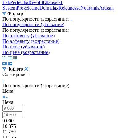
Lab
Perfectha
Revofil
Ellanse
Ial-
System
Progelcaine
Dermalax
Rejeunesse
Neuramis
Aragan
Фильтр
По популярности (возрастание)
По популярности (убывание)
По популярности (возрастание)
По алфавиту (убывание)
По алфавиту (возрастание)
По цене (убывание)
По цене (возрастание)
Фильтр
Сортировка
По популярности (возрастание)
Цена
Цена
9 000
10 375
11 750
13 125