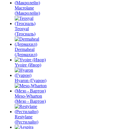
Macrolane
(Макролейн)
Teosyal
(Теосиаль)
Dermaheal
(Дермахил)
Yvoire (Ивор)
Hyaron (Гуарон)
Meso-Wharton
(Мезо - Вартон)
Restylane
(Рестилайн)