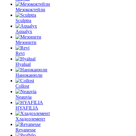
Мезококтейли
Sculptra
Aqualyx
Мезонити
Revi
Hyalual
Наноканюли
Collost
Neauvia
HYAFILIA
Хладоэлемент
Revanesse