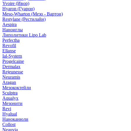
Yvoire (Ивор)
Hyaron (Гуарон)
Meso-Wharton (Мезо - Вартон)
Restylane (Рестилайн)
Aespira
Наноиглы
Липолитики Lipo Lab
Perfectha
Revofil
Ellanse
Ial-System
Progelcaine
Dermalax
Rejeunesse
Neuramis
Aragan
Мезококтейли
Sculptra
Aqualyx
Мезонити
Revi
Hyalual
Наноканюли
Collost
Neauvia