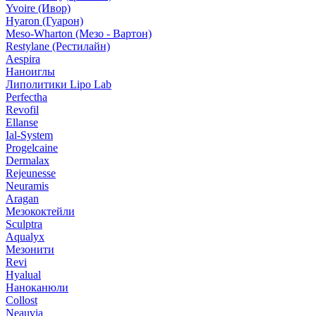
Yvoire (Ивор)
Hyaron (Гуарон)
Meso-Wharton (Мезо - Вартон)
Restylane (Рестилайн)
Aespira
Наноиглы
Липолитики Lipo Lab
Perfectha
Revofil
Ellanse
Ial-System
Progelcaine
Dermalax
Rejeunesse
Neuramis
Aragan
Мезококтейли
Sculptra
Aqualyx
Мезонити
Revi
Hyalual
Наноканюли
Collost
Neauvia