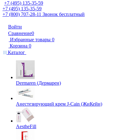
+7 (495) 135-35-59
+7 (495) 135-35-59
+7 (800) 707-28-11
Звонок бесплатный
Войти
Сравнение
0
Избранные товары
0
Корзина
0
Каталог
Dermaren (Дермарен)
Анестезирующий крем J-Cain (ЖиКейн)
AestheFill