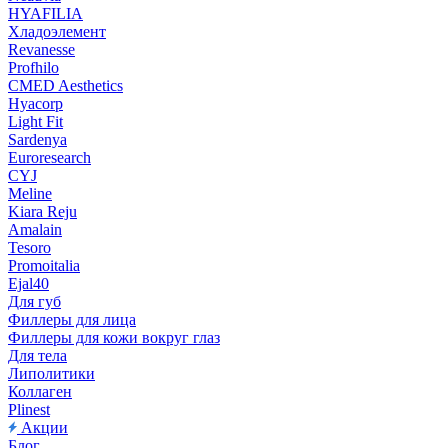
HYAFILIA
Хладоэлемент
Revanesse
Profhilo
CMED Aesthetics
Hyacorp
Light Fit
Sardenya
Euroresearch
CYJ
Meline
Kiara Reju
Amalain
Tesoro
Promoitalia
Ejal40
Для губ
Филлеры для лица
Филлеры для кожи вокруг глаз
Для тела
Липолитики
Коллаген
Plinest
Акции
Блог