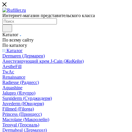
Интернет-магазин представительского класса
Каталог
По всему сайту
По каталогу
Каталог
Dermaren (Дермарен)
Анестезирующий крем J-Cain (ЖиКейн)
AestheFill
TwAc
Renaissance
Radiesse (Радиесс)
Aquashine
Jalupro (Ялупро)
Surgiderm (Сурджидерм)
Juvederm (Ювидерм)
Fillmed (Filorga)
Princess (Принцесс)
Macrolane (Макролейн)
Teosyal (Теосиаль)
Dermaheal (Дермахил)