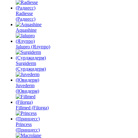
Radiesse
(Радиесс)
Aquashine
Jalupro (Ялупро)
Surgiderm
(Сурджидерм)
Juvederm
(Ювидерм)
Fillmed (Filorga)
Princess
(Принцесс)