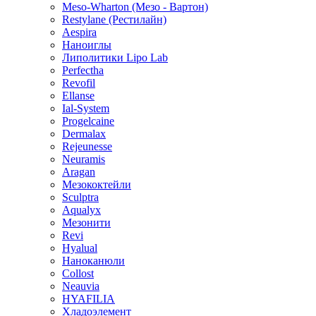
Meso-Wharton (Мезо - Вартон)
Restylane (Рестилайн)
Aespira
Наноиглы
Липолитики Lipo Lab
Perfectha
Revofil
Ellanse
Ial-System
Progelcaine
Dermalax
Rejeunesse
Neuramis
Aragan
Мезококтейли
Sculptra
Aqualyx
Мезонити
Revi
Hyalual
Наноканюли
Collost
Neauvia
HYAFILIA
Хладоэлемент