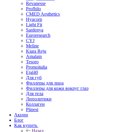
Revanesse
Profhilo
CMED Aesthetics
Hyacorp
Light Fit
Sardenya
Euroresearch
CYJ
Meline
Kiara Reju
Amalain
Tesoro
Promoitalia
Ejal40
Для губ
Филлеры для лица
Филлеры для кожи вокруг глаз
Для тела
Липолитики
Коллаген
Plinest
Акции
Блог
Как купить
Назад