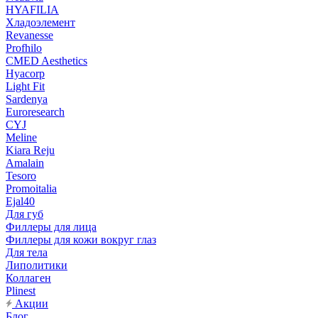
HYAFILIA
Хладоэлемент
Revanesse
Profhilo
CMED Aesthetics
Hyacorp
Light Fit
Sardenya
Euroresearch
CYJ
Meline
Kiara Reju
Amalain
Tesoro
Promoitalia
Ejal40
Для губ
Филлеры для лица
Филлеры для кожи вокруг глаз
Для тела
Липолитики
Коллаген
Plinest
Акции
Блог