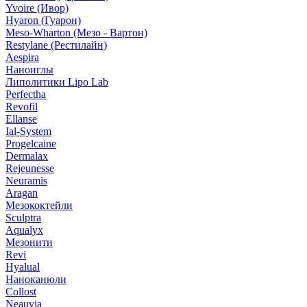
Yvoire (Ивор)
Hyaron (Гуарон)
Meso-Wharton (Мезо - Вартон)
Restylane (Рестилайн)
Aespira
Наноиглы
Липолитики Lipo Lab
Perfectha
Revofil
Ellanse
Ial-System
Progelcaine
Dermalax
Rejeunesse
Neuramis
Aragan
Мезококтейли
Sculptra
Aqualyx
Мезонити
Revi
Hyalual
Наноканюли
Collost
Neauvia