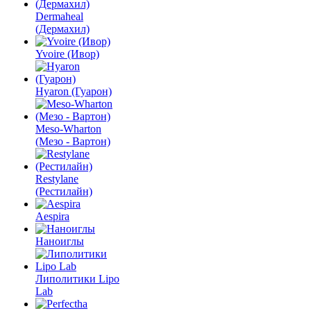
Dermaheal
(Дермахил)
Yvoire (Ивор)
Hyaron (Гуарон)
Meso-Wharton
(Мезо - Вартон)
Restylane
(Рестилайн)
Aespira
Наноиглы
Липолитики Lipo
Lab