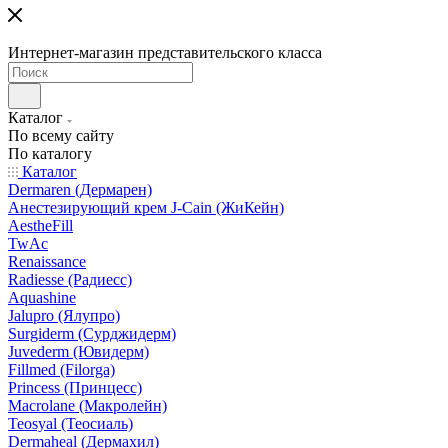
Интернет-магазин представительского класса
Каталог
По всему сайту
По каталогу
Каталог
Dermaren (Дермарен)
Анестезирующий крем J-Cain (ЖиКейн)
AestheFill
TwAc
Renaissance
Radiesse (Радиесс)
Aquashine
Jalupro (Ялупро)
Surgiderm (Сурджидерм)
Juvederm (Ювидерм)
Fillmed (Filorga)
Princess (Принцесс)
Macrolane (Макролейн)
Teosyal (Теосиаль)
Dermaheal (Дермахил)