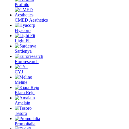
Profhilo
CMED Aesthetics
Hyacorp
Light Fit
Sardenya
Euroresearch
CYJ
Meline
Kiara Reju
Amalain
Tesoro
Promoitalia