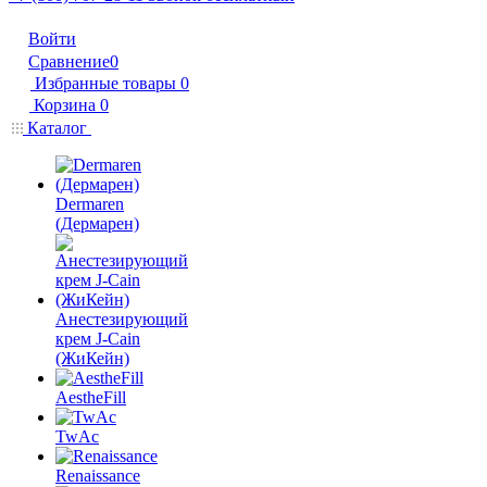
Войти
Сравнение
0
Избранные товары
0
Корзина
0
Каталог
Dermaren
(Дермарен)
Анестезирующий
крем J-Cain
(ЖиКейн)
AestheFill
TwAc
Renaissance