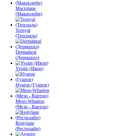
Macrolane
(Макролейн)
Teosyal
(Теосиаль)
Dermaheal
(Дермахил)
Yvoire (Ивор)
Hyaron (Гуарон)
Meso-Wharton
(Мезо - Вартон)
Restylane
(Рестилайн)