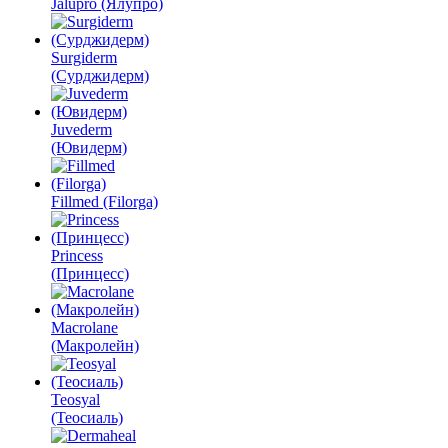
Jalupro (Ялупро)
Surgiderm
(Сурджидерм)
Juvederm
(Ювидерм)
Fillmed (Filorga)
Princess
(Принцесс)
Macrolane
(Макролейн)
Teosyal
(Теосиаль)