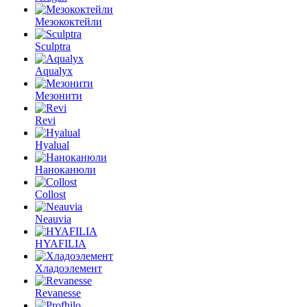
Мезококтейли
Sculptra
Aqualyx
Мезонити
Revi
Hyalual
Наноканюли
Collost
Neauvia
HYAFILIA
Хладоэлемент
Revanesse