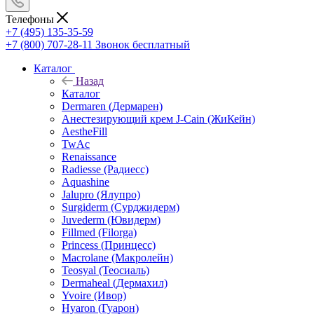
Телефоны
+7 (495) 135-35-59
+7 (800) 707-28-11
Звонок бесплатный
Каталог
Назад
Каталог
Dermaren (Дермарен)
Анестезирующий крем J-Cain (ЖиКейн)
AestheFill
TwAc
Renaissance
Radiesse (Радиесс)
Aquashine
Jalupro (Ялупро)
Surgiderm (Сурджидерм)
Juvederm (Ювидерм)
Fillmed (Filorga)
Princess (Принцесс)
Macrolane (Макролейн)
Teosyal (Теосиаль)
Dermaheal (Дермахил)
Yvoire (Ивор)
Hyaron (Гуарон)