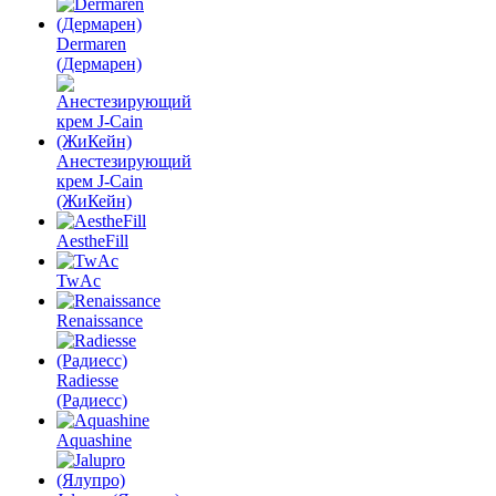
Dermaren
(Дермарен)
Анестезирующий
крем J-Cain
(ЖиКейн)
AestheFill
TwAc
Renaissance
Radiesse
(Радиесс)
Aquashine