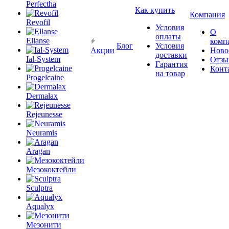
Perfectha
Как купить
Компания
Revofil
Условия
О
оплаты
Ellanse
комп
Блог
Условия
Акции
Ново
доставки
Ial-System
Отзы
Гарантия
Конт
на товар
Progelcaine
Dermalax
Rejeunesse
Neuramis
Aragan
Мезококтейли
Sculptra
Aqualyx
Мезонити