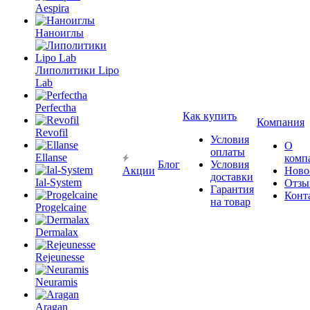
Aespira
Наноиглы
Липолитики Lipo
Lab
Perfectha
Как купить
Компания
Revofil
Условия
О
оплаты
Ellanse
комп
Блог
Условия
Акции
Ново
доставки
Ial-System
Отзы
Гарантия
Конт
на товар
Progelcaine
Dermalax
Rejeunesse
Neuramis
Aragan