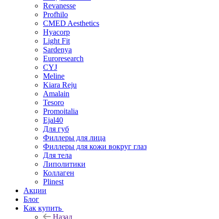
Revanesse
Profhilo
CMED Aesthetics
Hyacorp
Light Fit
Sardenya
Euroresearch
CYJ
Meline
Kiara Reju
Amalain
Tesoro
Promoitalia
Ejal40
Для губ
Филлеры для лица
Филлеры для кожи вокруг глаз
Для тела
Липолитики
Коллаген
Plinest
Акции
Блог
Как купить
Назад