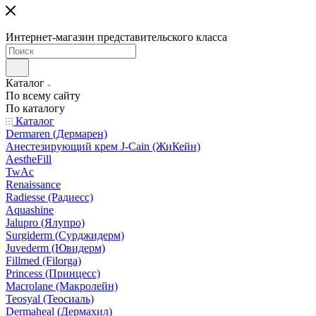
Интернет-магазин представительского класса
Каталог
По всему сайту
По каталогу
Каталог
Dermaren (Дермарен)
Анестезирующий крем J-Cain (ЖиКейн)
AestheFill
TwAc
Renaissance
Radiesse (Радиесс)
Aquashine
Jalupro (Ялупро)
Surgiderm (Сурджидерм)
Juvederm (Ювидерм)
Fillmed (Filorga)
Princess (Принцесс)
Macrolane (Макролейн)
Teosyal (Теосиаль)
Dermaheal (Дермахил)