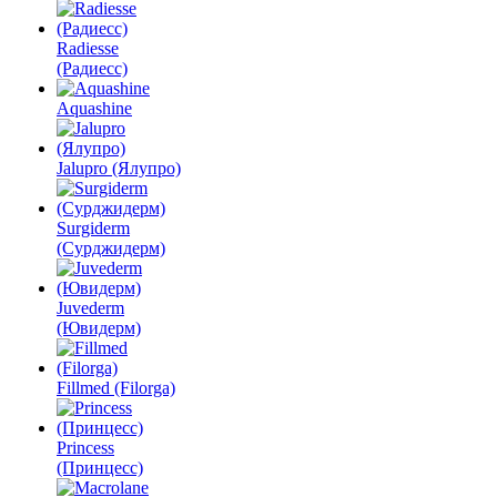
Radiesse
(Радиесс)
Aquashine
Jalupro (Ялупро)
Surgiderm
(Сурджидерм)
Juvederm
(Ювидерм)
Fillmed (Filorga)
Princess
(Принцесс)