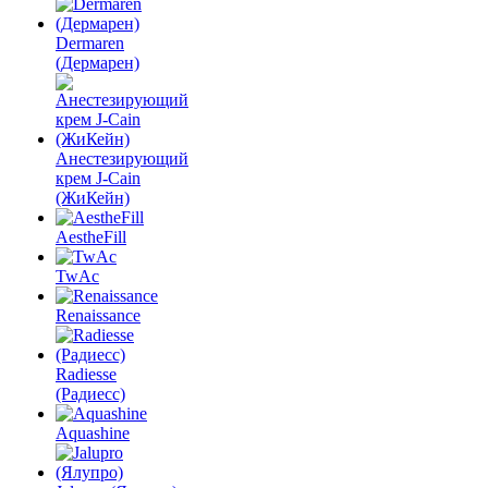
Dermaren
(Дермарен)
Анестезирующий
крем J-Cain
(ЖиКейн)
AestheFill
TwAc
Renaissance
Radiesse
(Радиесс)
Aquashine