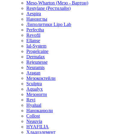
Meso-Wharton (Мезо - Вартон)
Restylane (Рестилайн)
Aespira
Наноиглы
Липолитики Lipo Lab
Perfectha
Revofil
Ellanse
Ial-System
Progelcaine
Dermalax
Rejeunesse
Neuramis
Aragan
Мезококтейли
Sculptra
Aqualyx
Мезонити
Revi
Hyalual
Наноканюли
Collost
Neauvia
HYAFILIA
Хладоэлемент