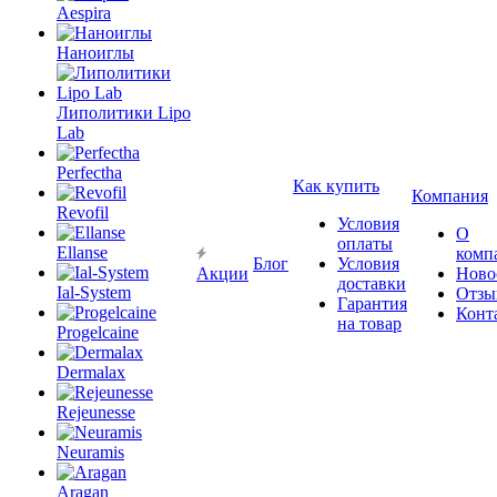
Aespira
Наноиглы
Липолитики Lipo
Lab
Perfectha
Как купить
Компания
Revofil
Условия
О
оплаты
Ellanse
комп
Блог
Условия
Акции
Ново
доставки
Ial-System
Отзы
Гарантия
Конт
на товар
Progelcaine
Dermalax
Rejeunesse
Neuramis
Aragan