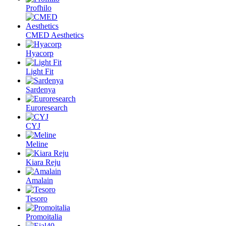
Profhilo
CMED Aesthetics
Hyacorp
Light Fit
Sardenya
Euroresearch
CYJ
Meline
Kiara Reju
Amalain
Tesoro
Promoitalia