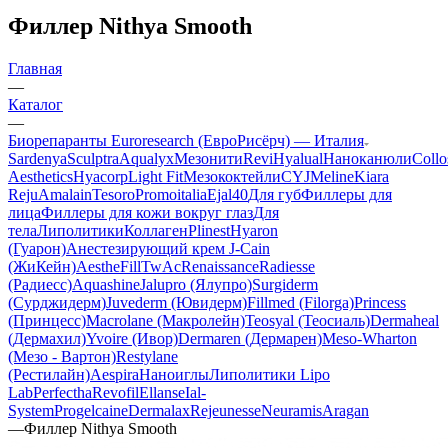
Филлер Nithya Smooth
Главная
—
Каталог
—
Биорепаранты Euroresearch (ЕвроРисёрч) — Италия
Sardenya
Sculptra
Aqualyx
Мезонити
Revi
Hyalual
Наноканюли
Collo
Aesthetics
Hyacorp
Light Fit
Мезококтейли
CYJ
Meline
Kiara
Reju
Amalain
Tesoro
Promoitalia
Ejal40
Для губ
Филлеры для
лица
Филлеры для кожи вокруг глаз
Для
тела
Липолитики
Коллаген
Plinest
Hyaron
(Гуарон)
Анестезирующий крем J-Cain
(ЖиКейн)
AestheFill
TwAc
Renaissance
Radiesse
(Радиесс)
Aquashine
Jalupro (Ялупро)
Surgiderm
(Сурджидерм)
Juvederm (Ювидерм)
Fillmed (Filorga)
Princess
(Принцесс)
Macrolane (Макролейн)
Teosyal (Теосиаль)
Dermaheal
(Дермахил)
Yvoire (Ивор)
Dermaren (Дермарен)
Meso-Wharton
(Мезо - Вартон)
Restylane
(Рестилайн)
Aespira
Наноиглы
Липолитики Lipo
Lab
Perfectha
Revofil
Ellanse
Ial-
System
Progelcaine
Dermalax
Rejeunesse
Neuramis
Aragan
—
Филлер Nithya Smooth