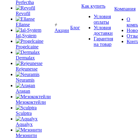
Perfectha
Как купить
Компания
Revofil
Условия
О
оплаты
Ellanse
комп
Блог
Условия
Акции
Ново
доставки
Ial-System
Отзы
Гарантия
Конт
на товар
Progelcaine
Dermalax
Rejeunesse
Neuramis
Aragan
Мезококтейли
Sculptra
Aqualyx
Мезонити