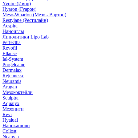
Yvoire (Ивор)
Hyaron (Гуарон)
Meso-Wharton (Мезо - Вартон)
Restylane (Рестилайн)
Aespira
Наноиглы
Липолитики Lipo Lab
Perfectha
Revofil
Ellanse
Ial-System
Progelcaine
Dermalax
Rejeunesse
Neuramis
Aragan
Мезококтейли
Sculptra
Aqualyx
Мезонити
Revi
Hyalual
Наноканюли
Collost
Neauvia