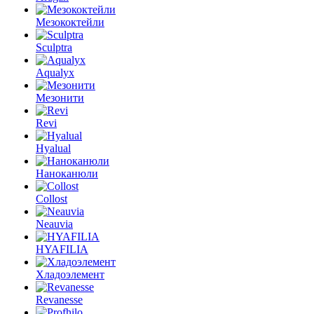
Мезококтейли
Sculptra
Aqualyx
Мезонити
Revi
Hyalual
Наноканюли
Collost
Neauvia
HYAFILIA
Хладоэлемент
Revanesse