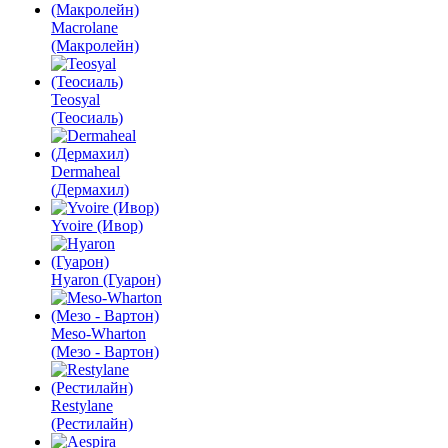
Macrolane
(Макролейн)
Teosyal
(Теосиаль)
Dermaheal
(Дермахил)
Yvoire (Ивор)
Hyaron (Гуарон)
Meso-Wharton
(Мезо - Вартон)
Restylane
(Рестилайн)