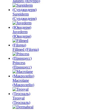
Jalupro (Ялупро)
Surgiderm
(Сурджидерм)
Juvederm
(Ювидерм)
Fillmed (Filorga)
Princess
(Принцесс)
Macrolane
(Макролейн)
Teosyal
(Теосиаль)