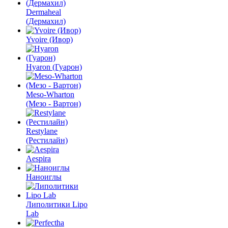
Dermaheal
(Дермахил)
Yvoire (Ивор)
Hyaron (Гуарон)
Meso-Wharton
(Мезо - Вартон)
Restylane
(Рестилайн)
Aespira
Наноиглы
Липолитики Lipo
Lab