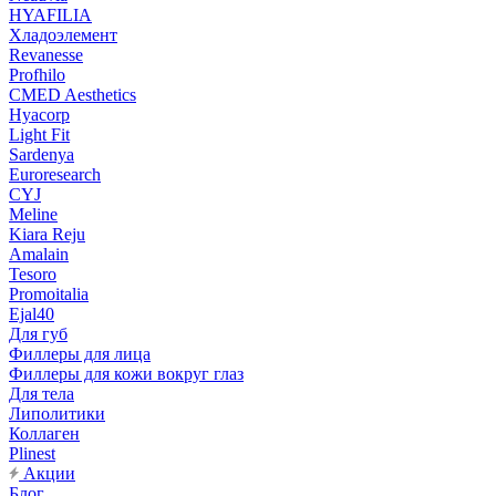
HYAFILIA
Хладоэлемент
Revanesse
Profhilo
CMED Aesthetics
Hyacorp
Light Fit
Sardenya
Euroresearch
CYJ
Meline
Kiara Reju
Amalain
Tesoro
Promoitalia
Ejal40
Для губ
Филлеры для лица
Филлеры для кожи вокруг глаз
Для тела
Липолитики
Коллаген
Plinest
Акции
Блог