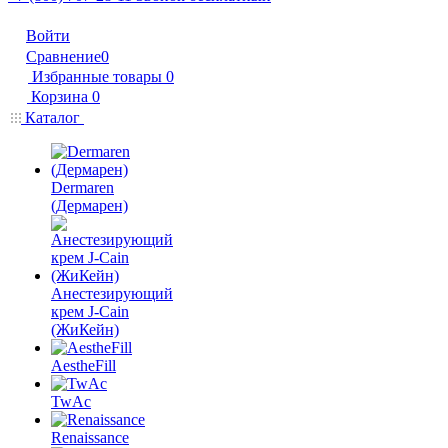
Войти
Сравнение
0
Избранные товары
0
Корзина
0
Каталог
Dermaren
(Дермарен)
Анестезирующий
крем J-Cain
(ЖиКейн)
AestheFill
TwAc
Renaissance