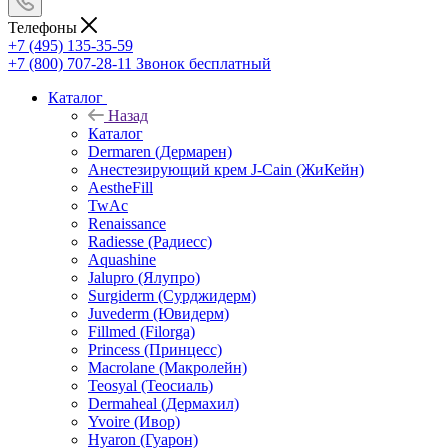
Телефоны
+7 (495) 135-35-59
+7 (800) 707-28-11
Звонок бесплатный
Каталог
Назад
Каталог
Dermaren (Дермарен)
Анестезирующий крем J-Cain (ЖиКейн)
AestheFill
TwAc
Renaissance
Radiesse (Радиесс)
Aquashine
Jalupro (Ялупро)
Surgiderm (Сурджидерм)
Juvederm (Ювидерм)
Fillmed (Filorga)
Princess (Принцесс)
Macrolane (Макролейн)
Teosyal (Теосиаль)
Dermaheal (Дермахил)
Yvoire (Ивор)
Hyaron (Гуарон)