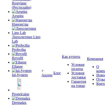
Restylane
(Рестилайн)
Aespira
Наноиглы
Липолитики Lipo
Lab
Perfectha
Как купить
Revofil
Компания
Условия
Ellanse
О
оплаты
комп
Блог
Условия
Ial-System
Акции
Ново
доставки
Отзы
Гарантия
Конт
на товар
Progelcaine
Dermalax