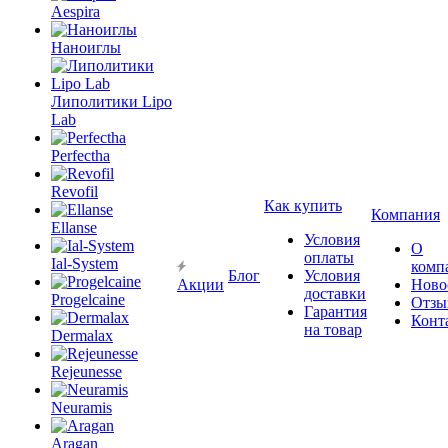
Aespira
Наноиглы
Липолитики Lipo
Lab
Perfectha
Revofil
Как купить
Компания
Ellanse
Условия
О
оплаты
Ial-System
комп
Блог
Условия
Акции
Ново
доставки
Progelcaine
Отзы
Гарантия
Конт
на товар
Dermalax
Rejeunesse
Neuramis
Aragan