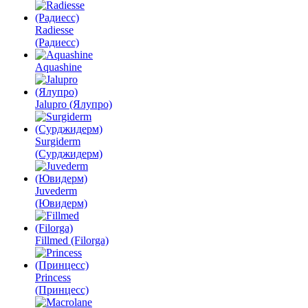
Radiesse
(Радиесс)
Aquashine
Jalupro (Ялупро)
Surgiderm
(Сурджидерм)
Juvederm
(Ювидерм)
Fillmed (Filorga)
Princess
(Принцесс)