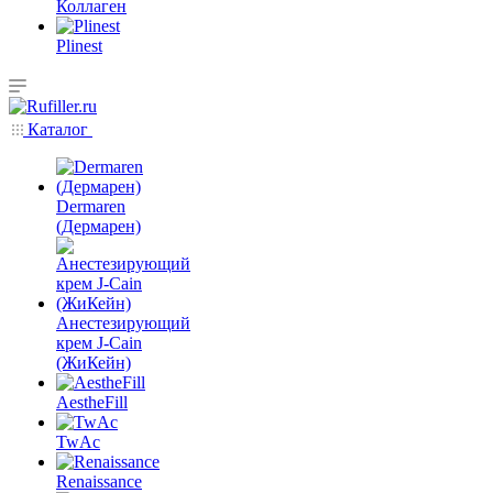
Коллаген
Plinest
Каталог
Dermaren
(Дермарен)
Анестезирующий
крем J-Cain
(ЖиКейн)
AestheFill
TwAc
Renaissance