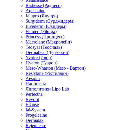
Renaissance
Radiesse (Радиесс)
Aquashine
Jalupro (Ялупро)
Surgiderm (Сурджидерм)
Juvederm (Ювидерм)
Fillmed (Filorga)
Princess (Принцесс)
Macrolane (Макролейн)
Teosyal (Теосиаль)
Dermaheal (Дермахил)
Yvoire (Ивор)
Hyaron (Гуарон)
Meso-Wharton (Мезо - Вартон)
Restylane (Рестилайн)
Aespira
Наноиглы
Липолитики Lipo Lab
Perfectha
Revofil
Ellanse
Ial-System
Progelcaine
Dermalax
Rejeunesse