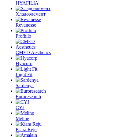
HYAFILIA
Хладоэлемент
Revanesse
Profhilo
CMED Aesthetics
Hyacorp
Light Fit
Sardenya
Euroresearch
CYJ
Meline
Kiara Reju