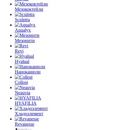
Мезококтейли
Sculptra
Aqualyx
Мезонити
Revi
Hyalual
Наноканюли
Collost
Neauvia
HYAFILIA
Хладоэлемент
Revanesse