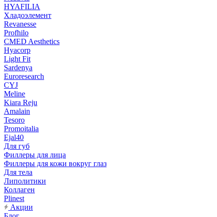
HYAFILIA
Хладоэлемент
Revanesse
Profhilo
CMED Aesthetics
Hyacorp
Light Fit
Sardenya
Euroresearch
CYJ
Meline
Kiara Reju
Amalain
Tesoro
Promoitalia
Ejal40
Для губ
Филлеры для лица
Филлеры для кожи вокруг глаз
Для тела
Липолитики
Коллаген
Plinest
Акции
Блог