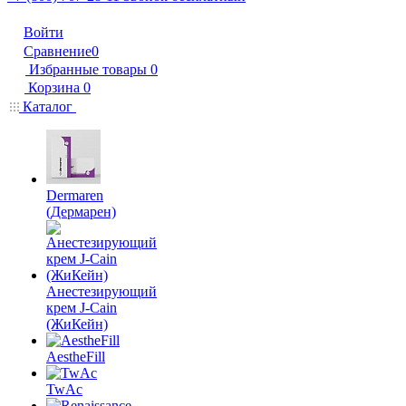
Войти
Сравнение
0
Избранные товары
0
Корзина
0
Каталог
Dermaren
(Дермарен)
Анестезирующий
крем J-Cain
(ЖиКейн)
AestheFill
TwAc