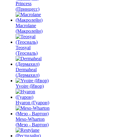
Princess
(Принцесс)
Macrolane
(Макролейн)
Teosyal
(Теосиаль)
Dermaheal
(Дермахил)
Yvoire (Ивор)
Hyaron (Гуарон)
Meso-Wharton
(Мезо - Вартон)