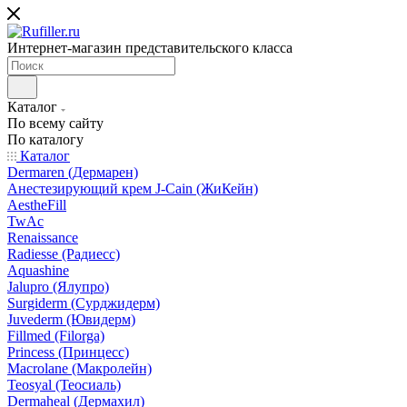
Интернет-магазин представительского класса
Каталог
По всему сайту
По каталогу
Каталог
Dermaren (Дермарен)
Анестезирующий крем J-Cain (ЖиКейн)
AestheFill
TwAc
Renaissance
Radiesse (Радиесс)
Aquashine
Jalupro (Ялупро)
Surgiderm (Сурджидерм)
Juvederm (Ювидерм)
Fillmed (Filorga)
Princess (Принцесс)
Macrolane (Макролейн)
Teosyal (Теосиаль)
Dermaheal (Дермахил)