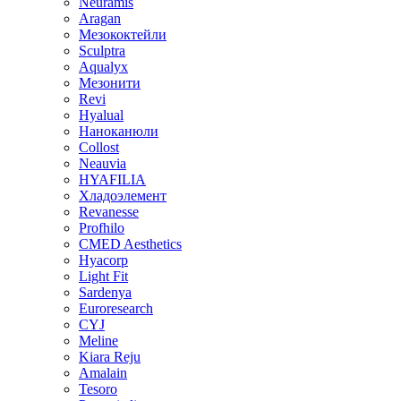
Neuramis
Aragan
Мезококтейли
Sculptra
Aqualyx
Мезонити
Revi
Hyalual
Наноканюли
Collost
Neauvia
HYAFILIA
Хладоэлемент
Revanesse
Profhilo
CMED Aesthetics
Hyacorp
Light Fit
Sardenya
Euroresearch
CYJ
Meline
Kiara Reju
Amalain
Tesoro