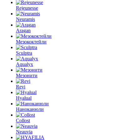
Rejeunesse
Neuramis
Aragan
Мезококтейли
Sculptra
Aqualyx
Мезонити
Revi
Hyalual
Наноканюли
Collost
Neauvia