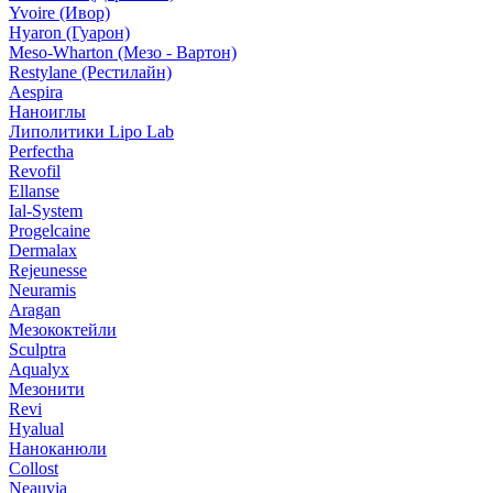
Yvoire (Ивор)
Hyaron (Гуарон)
Meso-Wharton (Мезо - Вартон)
Restylane (Рестилайн)
Aespira
Наноиглы
Липолитики Lipo Lab
Perfectha
Revofil
Ellanse
Ial-System
Progelcaine
Dermalax
Rejeunesse
Neuramis
Aragan
Мезококтейли
Sculptra
Aqualyx
Мезонити
Revi
Hyalual
Наноканюли
Collost
Neauvia