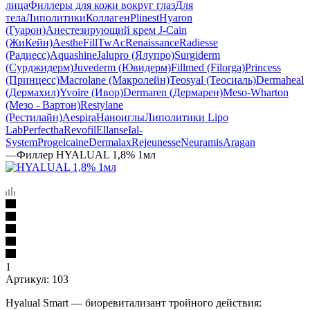
лица
Филлеры для кожи вокруг глаз
Для
тела
Липолитики
Коллаген
Plinest
Hyaron
(Гуарон)
Анестезирующий крем J-Cain
(ЖиКейн)
AestheFill
TwAc
Renaissance
Radiesse
(Радиесс)
Aquashine
Jalupro (Ялупро)
Surgiderm
(Сурджидерм)
Juvederm (Ювидерм)
Fillmed (Filorga)
Princess
(Принцесс)
Macrolane (Макролейн)
Teosyal (Теосиаль)
Dermaheal
(Дермахил)
Yvoire (Ивор)
Dermaren (Дермарен)
Meso-Wharton
(Мезо - Вартон)
Restylane
(Рестилайн)
Aespira
Наноиглы
Липолитики Lipo
Lab
Perfectha
Revofil
Ellanse
Ial-
System
Progelcaine
Dermalax
Rejeunesse
Neuramis
Aragan
—
Филлер HYALUAL 1,8% 1мл
1
Артикул:
103
Hyalual Smart — биоревитализант тройного действия: