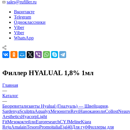
sales@rufiller.ru
Вконтакте
Telegram
Одноклассники
Viber
Viber
WhatsApp
Филлер HYALUAL 1,8% 1мл
Главная
—
Каталог
—
Биоревитализанты Hyalual (Гиалуаль) — Швейцария
Sardenya
Sculptra
Aqualyx
Мезонити
Revi
Наноканюли
Collost
Neauv
Aesthetics
Hyacorp
Light
Fit
Мезококтейли
Euroresearch
CYJ
Meline
Kiara
Reju
Amalain
Tesoro
Promoitalia
Ejal40
Для губ
Филлеры для