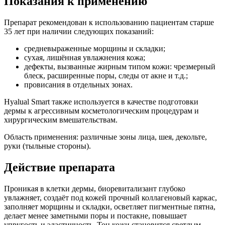
Показания к применению
Препарат рекомендован к использованию пациентам старше
35 лет при наличии следующих показаний:
средневыраженные морщины и складки;
сухая, лишённая увлажнения кожа;
дефекты, вызванные жирным типом кожи: чрезмерный
блеск, расширенные поры, следы от акне и т.д.;
провисания в отдельных зонах.
Hyalual Smart также используется в качестве подготовки
дермы к агрессивным косметологическим процедурам и
хирургическим вмешательствам.
Область применения: различные зоны лица, шея, декольте,
руки (тыльные стороны).
Действие препарата
Проникая в клетки дермы, биоревитализант глубоко
увлажняет, создаёт под кожей прочный коллагеновый каркас,
заполняет морщины и складки, осветляет пигментные пятна,
делает менее заметными поры и постакне, повышает
упругость и эластичность. Тон кожи становится светлым,