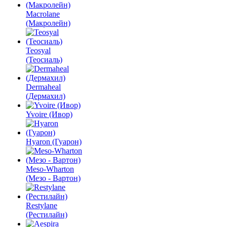
Macrolane
(Макролейн)
Teosyal
(Теосиаль)
Dermaheal
(Дермахил)
Yvoire (Ивор)
Hyaron (Гуарон)
Meso-Wharton
(Мезо - Вартон)
Restylane
(Рестилайн)