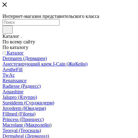
Интернет-магазин представительского класса
Каталог
По всему сайту
По каталогу
Каталог
Dermaren (Дермарен)
Анестезирующий крем J-Cain (ЖиКейн)
AestheFill
TwAc
Renaissance
Radiesse (Радиесс)
Aquashine
Jalupro (Ялупро)
Surgiderm (Сурджидерм)
Juvederm (Ювидерм)
Fillmed (Filorga)
Princess (Принцесс)
Macrolane (Макролейн)
Teosyal (Теосиаль)
Dermaheal (Дермахил)