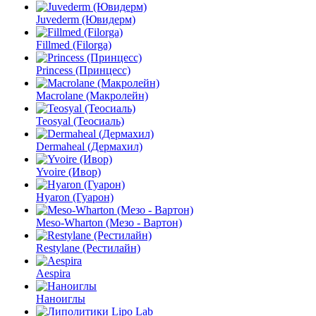
Juvederm (Ювидерм)
Fillmed (Filorga)
Princess (Принцесс)
Macrolane (Макролейн)
Teosyal (Теосиаль)
Dermaheal (Дермахил)
Yvoire (Ивор)
Hyaron (Гуарон)
Meso-Wharton (Мезо - Вартон)
Restylane (Рестилайн)
Aespira
Наноиглы