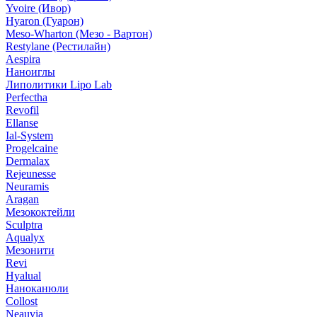
Yvoire (Ивор)
Hyaron (Гуарон)
Meso-Wharton (Мезо - Вартон)
Restylane (Рестилайн)
Aespira
Наноиглы
Липолитики Lipo Lab
Perfectha
Revofil
Ellanse
Ial-System
Progelcaine
Dermalax
Rejeunesse
Neuramis
Aragan
Мезококтейли
Sculptra
Aqualyx
Мезонити
Revi
Hyalual
Наноканюли
Collost
Neauvia