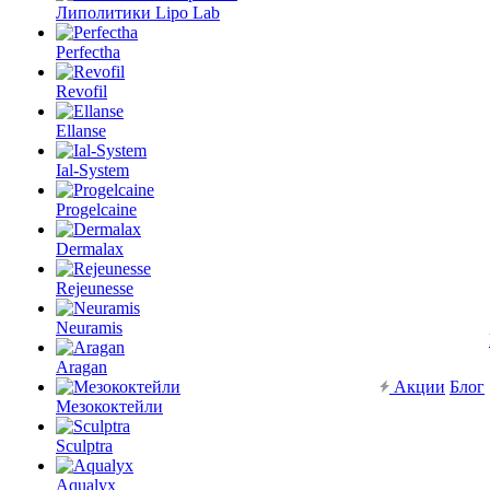
Липолитики Lipo Lab
Perfectha
Revofil
Ellanse
Ial-System
Progelcaine
Dermalax
Rejeunesse
Neuramis
Aragan
Акции
Блог
Мезококтейли
Sculptra
Aqualyx