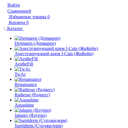
Войти
Сравнение
0
Избранные товары
0
Корзина
0
Каталог
Dermaren (Дермарен)
Анестезирующий крем J-Cain (ЖиКейн)
AestheFill
TwAc
Renaissance
Radiesse (Радиесс)
Aquashine
Jalupro (Ялупро)
Surgiderm (Сурджидерм)