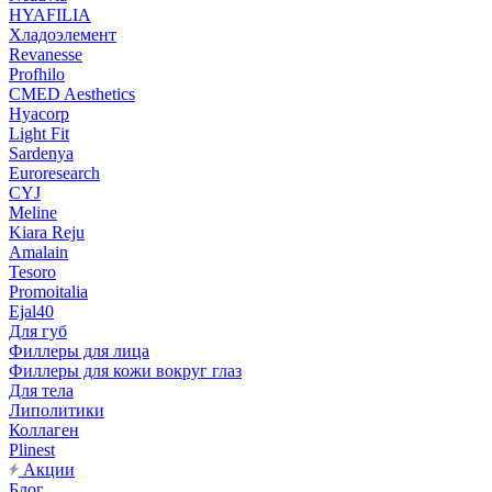
HYAFILIA
Хладоэлемент
Revanesse
Profhilo
CMED Aesthetics
Hyacorp
Light Fit
Sardenya
Euroresearch
CYJ
Meline
Kiara Reju
Amalain
Tesoro
Promoitalia
Ejal40
Для губ
Филлеры для лица
Филлеры для кожи вокруг глаз
Для тела
Липолитики
Коллаген
Plinest
Акции
Блог