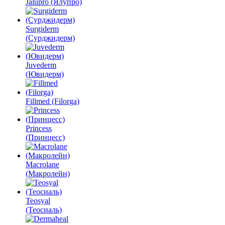
Jalupro (Ялупро)
Surgiderm
(Сурджидерм)
Juvederm
(Ювидерм)
Fillmed (Filorga)
Princess
(Принцесс)
Macrolane
(Макролейн)
Teosyal
(Теосиаль)