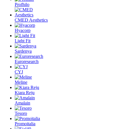
Profhilo
CMED Aesthetics
Hyacorp
Light Fit
Sardenya
Euroresearch
CYJ
Meline
Kiara Reju
Amalain
Tesoro
Promoitalia