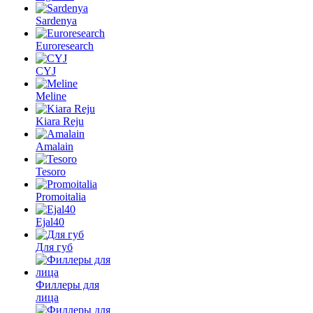
Sardenya
Euroresearch
CYJ
Meline
Kiara Reju
Amalain
Tesoro
Promoitalia
Ejal40
Для губ
Филлеры для
лица