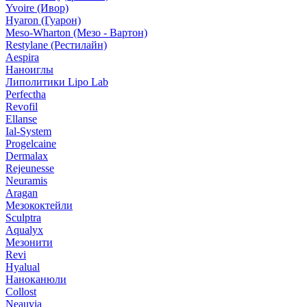
Yvoire (Ивор)
Hyaron (Гуарон)
Meso-Wharton (Мезо - Вартон)
Restylane (Рестилайн)
Aespira
Наноиглы
Липолитики Lipo Lab
Perfectha
Revofil
Ellanse
Ial-System
Progelcaine
Dermalax
Rejeunesse
Neuramis
Aragan
Мезококтейли
Sculptra
Aqualyx
Мезонити
Revi
Hyalual
Наноканюли
Collost
Neauvia