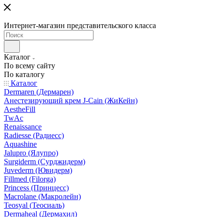
Интернет-магазин представительского класса
Каталог
По всему сайту
По каталогу
Каталог
Dermaren (Дермарен)
Анестезирующий крем J-Cain (ЖиКейн)
AestheFill
TwAc
Renaissance
Radiesse (Радиесс)
Aquashine
Jalupro (Ялупро)
Surgiderm (Сурджидерм)
Juvederm (Ювидерм)
Fillmed (Filorga)
Princess (Принцесс)
Macrolane (Макролейн)
Teosyal (Теосиаль)
Dermaheal (Дермахил)