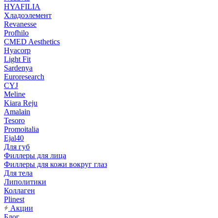
HYAFILIA
Хладоэлемент
Revanesse
Profhilo
CMED Aesthetics
Hyacorp
Light Fit
Sardenya
Euroresearch
CYJ
Meline
Kiara Reju
Amalain
Tesoro
Promoitalia
Ejal40
Для губ
Филлеры для лица
Филлеры для кожи вокруг глаз
Для тела
Липолитики
Коллаген
Plinest
Акции
Блог