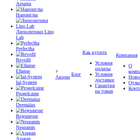
Aespira
Наноиглы
Липолитики Lipo
Lab
Perfectha
Как купить
Компания
Revofil
Условия
О
оплаты
Ellanse
комп
Блог
Условия
Акции
Ново
доставки
Ial-System
Отзы
Гарантия
Конт
на товар
Progelcaine
Dermalax
Rejeunesse
Neuramis
Aragan