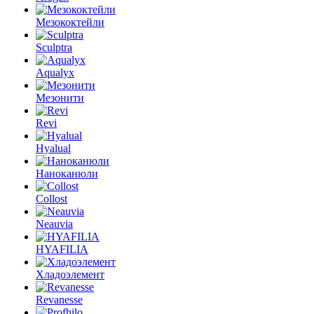
Мезококтейли
Sculptra
Aqualyx
Мезонити
Revi
Hyalual
Наноканюли
Collost
Neauvia
HYAFILIA
Хладоэлемент
Revanesse