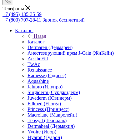
Телефоны
+7 (495) 135-35-59
+7 (800) 707-28-11
Звонок бесплатный
Каталог
Назад
Каталог
Dermaren (Дермарен)
Анестезирующий крем J-Cain (ЖиКейн)
AestheFill
TwAc
Renaissance
Radiesse (Радиесс)
Aquashine
Jalupro (Ялупро)
Surgiderm (Сурджидерм)
Juvederm (Ювидерм)
Fillmed (Filorga)
Princess (Принцесс)
Macrolane (Макролейн)
Teosyal (Теосиаль)
Dermaheal (Дермахил)
Yvoire (Ивор)
Hyaron (Гуарон)