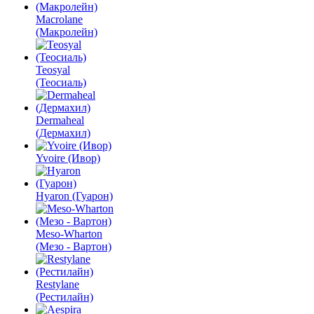
Macrolane
(Макролейн)
Teosyal
(Теосиаль)
Dermaheal
(Дермахил)
Yvoire (Ивор)
Hyaron (Гуарон)
Meso-Wharton
(Мезо - Вартон)
Restylane
(Рестилайн)