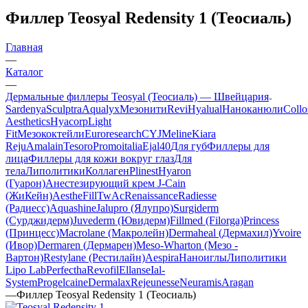
Филлер Teosyal Redensity 1 (Теосиаль)
Главная
—
Каталог
—
Дермальные филлеры Teosyal (Теосиаль) — Швейцария
Sardenya
Sculptra
Aqualyx
Мезонити
Revi
Hyalual
Наноканюли
Collo
Aesthetics
Hyacorp
Light
Fit
Мезококтейли
Euroresearch
CYJ
Meline
Kiara
Reju
Amalain
Tesoro
Promoitalia
Ejal40
Для губ
Филлеры для
лица
Филлеры для кожи вокруг глаз
Для
тела
Липолитики
Коллаген
Plinest
Hyaron
(Гуарон)
Анестезирующий крем J-Cain
(ЖиКейн)
AestheFill
TwAc
Renaissance
Radiesse
(Радиесс)
Aquashine
Jalupro (Ялупро)
Surgiderm
(Сурджидерм)
Juvederm (Ювидерм)
Fillmed (Filorga)
Princess
(Принцесс)
Macrolane (Макролейн)
Dermaheal (Дермахил)
Yvoire
(Ивор)
Dermaren (Дермарен)
Meso-Wharton (Мезо -
Вартон)
Restylane (Рестилайн)
Aespira
Наноиглы
Липолитики
Lipo Lab
Perfectha
Revofil
Ellanse
Ial-
System
Progelcaine
Dermalax
Rejeunesse
Neuramis
Aragan
—
Филлер Teosyal Redensity 1 (Теосиаль)