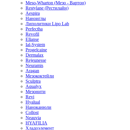
Meso-Wharton (Мезо - Вартон)
Restylane (Рестилайн)
Aespira
Наноиглы
Липолитики Lipo Lab
Perfectha
Revofil
Ellanse
Ial-System
Progelcaine
Dermalax
Rejeunesse
Neuramis
Aragan
Мезококтейли
Sculptra
Aqualyx
Мезонити
Revi
Hyalual
Наноканюли
Collost
Neauvia
HYAFILIA
Хладоэлемент