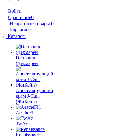
Войти
Сравнение
0
Избранные товары
0
Корзина
0
Каталог
Dermaren
(Дермарен)
Анестезирующий
крем J-Cain
(ЖиКейн)
AestheFill
TwAc
Renaissance