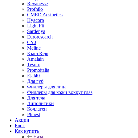
Revanesse
Profhilo
CMED Aesthetics
Hyacorp
Light Fit
Sardenya
Euroresearch
CYJ
Meline
Kiara Reju
Amalain
Tesoro
Promoitalia
Ejal40
Для губ
Филлеры для лица
Филлеры для кожи вокруг глаз
Для тела
Липолитики
Коллаген
Plinest
Акции
Блог
Как купить
Назад