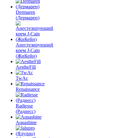
Dermaren
(Дермарен)
Анестезирующий
крем J-Cain
(ЖиКейн)
AestheFill
TwAc
Renaissance
Radiesse
(Радиесс)
Aquashine