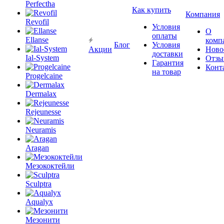
Perfectha
Как купить
Компания
Revofil
Условия
О
оплаты
Ellanse
комп
Блог
Условия
Акции
Ново
доставки
Ial-System
Отзы
Гарантия
Конт
на товар
Progelcaine
Dermalax
Rejeunesse
Neuramis
Aragan
Мезококтейли
Sculptra
Aqualyx
Мезонити