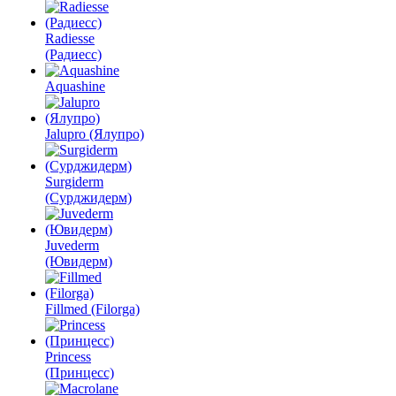
Radiesse
(Радиесс)
Aquashine
Jalupro (Ялупро)
Surgiderm
(Сурджидерм)
Juvederm
(Ювидерм)
Fillmed (Filorga)
Princess
(Принцесс)