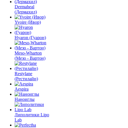
Dermaheal
(Дермахил)
Yvoire (Ивор)
Hyaron (Гуарон)
Meso-Wharton
(Мезо - Вартон)
Restylane
(Рестилайн)
Aespira
Наноиглы
Липолитики Lipo
Lab